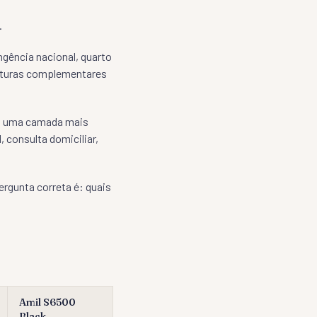
.
gência nacional, quarto
erturas complementares
am uma camada mais
 consulta domiciliar,
ergunta correta é: quais
Amil S6500
Black