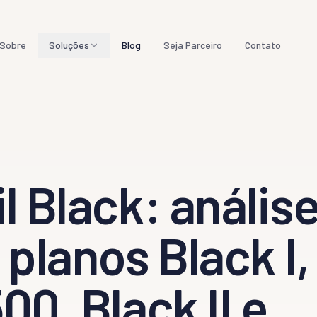
Sobre
Soluções
Blog
Seja Parceiro
Contato
s por porte de empresa
s
presas
l Black: anális
as
esas
 planos Black I,
stratégicas
00, Black II e