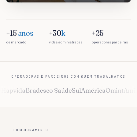
+15
anos
+30
k
+25
de mercado
vidas administradas
operadoras parceiras
OPERADORAS E PARCEIROS COM QUEM TRABALHAMOS
Hapvida
Bradesco Saúde
SulAmérica
Omint
Amil
POSICIONAMENTO