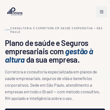
CONSULTORIA E CORRETORA EM SAÚDE CORPORATIVA • SÃO
PAULO
Sobre
Plano de saúde e Seguros
empresariais com
gestão à
Soluções
altura
da sua empresa.
Visão geral
Blog
Como atuamos por porte de empresa
Corretora e consultoria especializada em planos de
2 — 29 vidas
Seja Parceiro
saúde empresariais, seguros de vida e benefícios
Pequenas empresas
corporativos. Sede em São Paulo, atendimento a
30 — 99 vidas
Contato
empresas em todo o Brasil — com método consultivo,
Médias empresas
RH apoiado e inteligência sobre o uso.
100+ vidas
Operações estratégicas