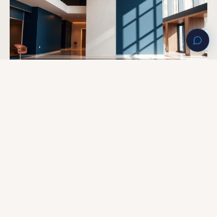
ESTRATÉGIA
15 FEV 2025
Rede credenciada x preço: o trade-off que define
a experiência do colaborador
Por que o plano mais barato raramente é o melhor — e como
equilibrar custo, cobertura e percepção interna.
PRÓXIMO PASSO